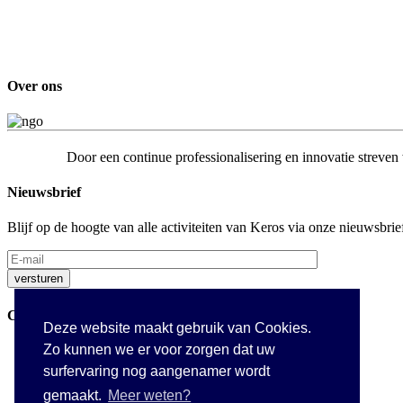
Over ons
Door een continue professionalisering en innovatie streve
Nieuwsbrief
Blijf op de hoogte van alle activiteiten van Keros via onze nieuwsbrie
Contact
Deze website maakt gebruik van Cookies.
Zo kunnen we er voor zorgen dat uw
Westrozebekestraat 23A
B-8980 PASSENDALE
surfervaring nog aangenamer wordt
Belgium
gemaakt.
Meer weten?
T :
+32 (0)51 77 88 10